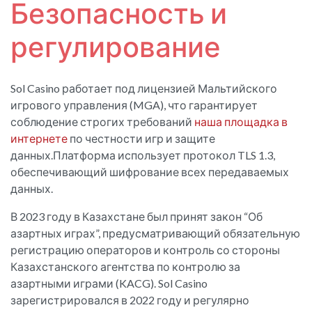
Безопасность и
регулирование
Sol Casino работает под лицензией Мальтийского
игрового управления (MGA), что гарантирует
соблюдение строгих требований
наша площадка в
интернете
по честности игр и защите
данных.Платформа использует протокол TLS 1.3,
обеспечивающий шифрование всех передаваемых
данных.
В 2023 году в Казахстане был принят закон “Об
азартных играх”, предусматривающий обязательную
регистрацию операторов и контроль со стороны
Казахстанского агентства по контролю за
азартными играми (KACG). Sol Casino
зарегистрировался в 2022 году и регулярно