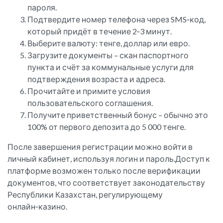
пароля.
Подтвердите номер телефона через SMS‑код,
который придёт в течение 2‑3 минут.
Выберите валюту: тенге, доллар или евро.
Загрузите документы – скан паспортного
пункта и счёт за коммунальные услуги для
подтверждения возраста и адреса.
Прочитайте и примите условия
пользовательского соглашения.
Получите приветственный бонус – обычно это
100% от первого депозита до 5 000 тенге.
После завершения регистрации можно войти в
личный кабинет, используя логин и пароль.Доступ к
платформе возможен только после верификации
документов, что соответствует законодательству
Республики Казахстан, регулирующему
онлайн‑казино.