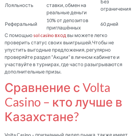
Без
Лояльность
ставки, обмен на
ограничения
реальные деньги
10% от депозитов
Реферальный
60 дней
приглашённых
С помощью
sol casino вход
вы можете легко
проверить статус своих выигрышей.Чтобы не
упустить выгодные предложения, регулярно
проверяйте раздел “Акции” в личном кабинете и
участвуйте в турнирах, где часто разыгрываются
дополнительные призы.
Сравнение с Volta
Casino – кто лучше в
Казахстане?
Volta Casino – признанный лидер рынка, также имеет