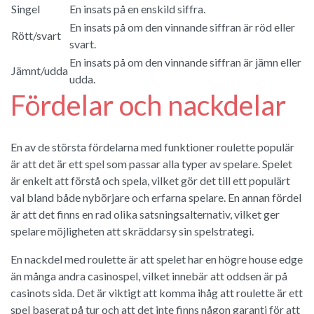
Singel
En insats på en enskild siffra.
En insats på om den vinnande siffran är röd eller
Rött/svart
svart.
En insats på om den vinnande siffran är jämn eller
Jämnt/udda
udda.
Fördelar och nackdelar
En av de största fördelarna med funktioner roulette populär
är att det är ett spel som passar alla typer av spelare. Spelet
är enkelt att förstå och spela, vilket gör det till ett populärt
val bland både nybörjare och erfarna spelare. En annan fördel
är att det finns en rad olika satsningsalternativ, vilket ger
spelare möjligheten att skräddarsy sin spelstrategi.
En nackdel med roulette är att spelet har en högre house edge
än många andra casinospel, vilket innebär att oddsen är på
casinots sida. Det är viktigt att komma ihåg att roulette är ett
spel baserat på tur och att det inte finns någon garanti för att