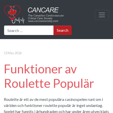
Main Navigation
Search
12 May 2026
Funktioner av
Roulette Populär
Roulette är ett av de mest populära casinospelen runt om i
världen och funktioner roulette populär är inget undantag.
Spelet har funnits i århundraden och har under åren utvecklats