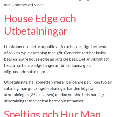
man kommer att vinna.
House Edge och
Utbetalningar
I funktioner roulette populär varierar house edge beroende
på vilken typ av satsning man gör. Generellt sett har inside
bets en högre house edge än outside bets. Det är viktigt att
förstå hur house edge fungerar för att kunna göra
välgrundade satsningar.
Utbetalningarna i roulette varierar beroende på vilken typ av
satsning man gör. Singel-satsningar har den högsta
utbetalningen (35x insatsen) medan outside bets har lägre
utbetalningar men också bättre vinstchanser.
Speltips och Hur Man