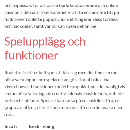
och anpassats för att passa både landbaserade och online
casinon. I denna artikel kommer vi att ta en närmare titt på
funktioner roulette populär, hur det fungerar, dess
fördelar
och nackdelar, samt var du kan spela det online.
Spelupplägg och
funktioner
Roulette är ett enkelt spel att lära sig men det finns en rad
olika satsningar som spelare kan göra för att öka sina
vinstchanser. I funktioner roulette populär finns det vanligtvis
en rad olika satsningsalternativ, inklusive inside bets, outside
bets och call bets. Spelare kan satsa på en enskild siffra, en
grupp av siffror, eller till och med om siffrorna är svarta eller
röda.
Insats
Beskrivning